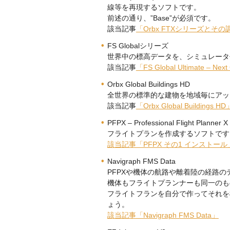
線等を再現するソフトです。
前述の通り、”Base”が必須です。
該当記事
「Orbx FTXシリーズとその
FS Globalシリーズ
世界中の標高データを、シミュレータ
該当記事
「FS Global Ultimate – Nex
Orbx Global Buildings HD
全世界の標準的な建物を地域毎にアッ
該当記事
「Orbx Global Buildings HD
PFPX – Professional Flight Planner X
フライトプランを作成するソフトです
該当記事「PFPX その1 インストール
Navigraph FMS Data
PFPXや機体の航路や離着陸の経路の
機体もフライトプランナーも同一のも
フライトフランを自分で作ってそれを
ょう。
該当記事「Navigraph FMS Data」