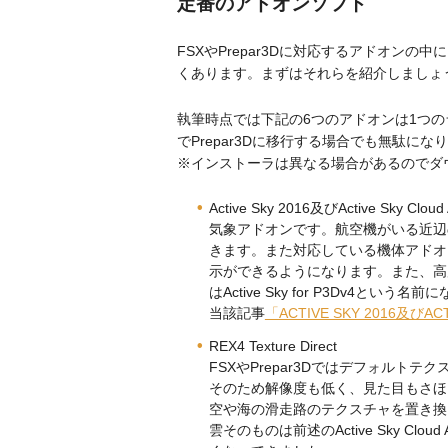
定番のアドオンソフト
FSXやPrepar3Dに対応するアドオン
くあります。まずはそれらを紹介しましょ
執筆時点では下記の6つのアドオンは1つのライ
でPrepar3Dに移行する場合でも無駄にな
※インストーラは異なる場合があるのでダ
Active Sky 2016及びActive Sky Cloud 
気象アドオンです。航空機がいる近辺
きます。また対応している機体アドオ
示ができるようになります。また、高度
はActive Sky for P3Dv4という
当該記事
「ACTIVE SKY 2016及びACT
REX4 Texture Direct
FSXやPrepar3Dではデフォルトテ
そのため解像度も低く、見た目もさほ
空や海の滑走路のテクスチャを置き換
雲そのものは前述のActive Sky Cl