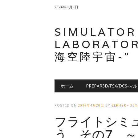
2026年8月9日
SIMULATOR
LABORATOR
海空陸宇宙-"
メインメニュー
コ
ホーム
PREPAR3D/FSX/DCS-マ
ン
テ
ン
POSTED ON
2017年4月20日
BY
ZEPHYR～ЗЕ
ツ
フライトシミ
へ
ス
う その7 
キ
ッ