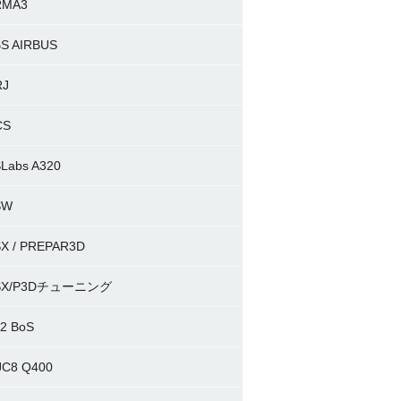
RMA3
S AIRBUS
RJ
CS
Labs A320
SW
X / PREPAR3D
SX/P3Dチューニング
-2 BoS
C8 Q400