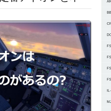
A
BB
C
D
FS
F
FS
F
IL
MJ