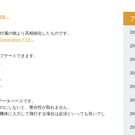
調整」
2
付属の物より高精細化したものです。
t Generation FTX」
2
プデートできます。
2
」
2
。
」
2
2
データベースです。
のにしないと、整合性が取れません。
機体に入力して飛行する場合は必須といっても良いでし
2
2