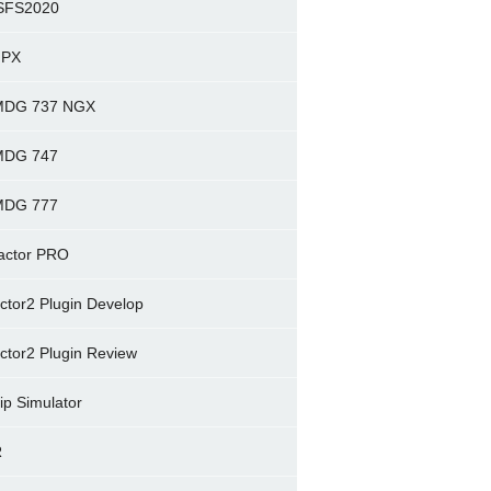
SFS2020
FPX
MDG 737 NGX
MDG 747
MDG 777
actor PRO
actor2 Plugin Develop
actor2 Plugin Review
ip Simulator
R