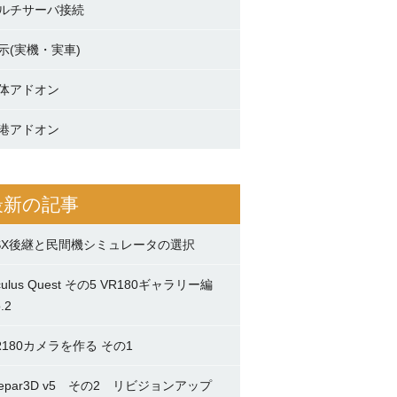
ルチサーバ接続
示(実機・実車)
体アドオン
港アドオン
最新の記事
SX後継と民間機シミュレータの選択
culus Quest その5 VR180ギャラリー編
.2
R180カメラを作る その1
repar3D v5 その2 リビジョンアップ