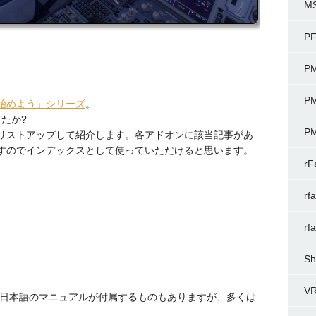
M
P
P
P
始めよう」シリーズ
。
たか?
P
リストアップして紹介します。各アドオンに該当記事があ
すのでインデックスとして使っていただけると思います。
rF
rf
rf
Sh
V
本製で日本語のマニュアルが付属するものもありますが、多くは