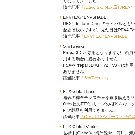
くなってきました。
該当記事
「Active Sky Next及びREX4 T
ENVTEXとENVSHADE
REX4 Texture Directのライ
歴史は浅いですが、見た目はREX4 Tex
該当記事
「ENVTEXとENVSHADE」
SimTweaks
Prepar3D v4専用となりますが、
用する場合は必要ありません。
FSXやPrepar3D v1・v2・v
ありません。
該当記事
「SimTweaks」
FTX Global Base
地表の標準テクスチャを置き換えるソ
Orbx社のFTXシリーズの根幹をなすソ
FTX製品を利用できません。
該当記事
「Orbx FTXシリーズとその
FTX Global Vector
世界中(Global)の海外線や、河川