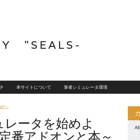
Y "SEALS-
ルチ
本サイトについて
筆者シミュレータ環境
ФИР～
ュレータを始めよ
A
～定番アドオンと本～