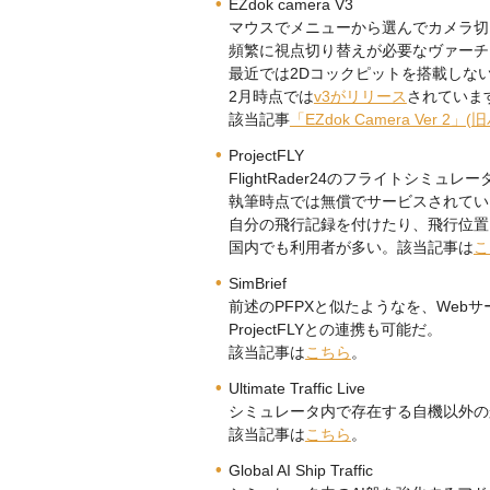
EZdok camera V3
マウスでメニューから選んでカメラ切
頻繁に視点切り替えが必要なヴァーチ
最近では2Dコックピットを搭載しない
2月時点では
v3がリリース
されていま
該当記事
「EZdok Camera Ver 2」
ProjectFLY
FlightRader24のフライトシミュ
執筆時点では無償でサービスされてい
自分の飛行記録を付けたり、飛行位置
国内でも利用者が多い。該当記事は
こ
SimBrief
前述のPFPXと似たようなを、Web
ProjectFLYとの連携も可能だ。
該当記事は
こちら
。
Ultimate Traffic Live
シミュレータ内で存在する自機以外の
該当記事は
こちら
。
Global AI Ship Traffic