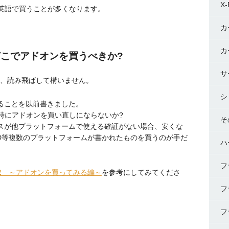
X-
英語で買うことが多くなります。
カ
カ
合どこでアドオンを買うべきか?
サ
合は、読み飛ばして構いません。
シ
ることを以前書きました。
時にアドオンを買い直しにならないか?
そ
ンスが他プラットフォームで使える確証がない場合、安くな
repar3D等複数のプラットフォームが書かれたものを買うのが手だ
ハ
フ
2 ～アドオンを買ってみる編～
を参考にしてみてくださ
。
フ
フ