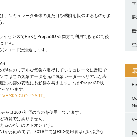
マ
の中には、シミュレータ全体の見た目や機能を拡張するものが多
展
う。
機
センスでFSXとPrepar3D v3両方で利用できるので後
りません。
空
ウンロードは別途します。
Art
の現在のリアルな気象を取得してシミュレータに反映で
ンではこの気象データを元に気象レーダーへリアルな表
別の雲の表現にも影響を与えます。なおPrepar3D版
F
名前になっています。
IVE SKY CLOUD ART」
O
No
クスチャは2007年頃のものを使用しています。
ど綺麗ではありません。
V
えるのがこのアドオンです。
oud Artがお勧めです。2019年ではREX使用者はだいぶ少な
P