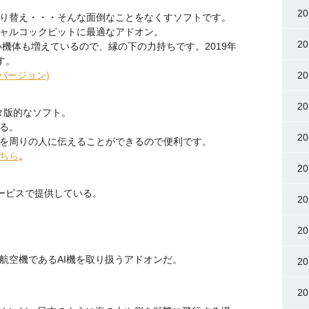
2
り替え・・・そんな面倒なことをなくすソフトです。
ャルコックピットに最適なアドオン。
2
機体も増えているので、縁の下の力持ちです。2019年
す。
(旧バージョン)
2
2
レータ版的なソフト。
る。
2
を周りの人に伝えることができるので便利です。
ちら
。
2
サービスで提供している。
2
2
航空機であるAI機を取り扱うアドオンだ。
2
2