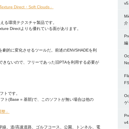
v5
exture Direct・Soft Clouds」
Mi
バルともいえる環境テクスチャ製品です。
介
ture Directよりも優れている面があります。
P
編
画質を劇的に変化させるツールだ。前述のENVSHADEを利
O
3では利用できないので、フリーであった旧PTAを利用する必要が
No
Fl
FS
フトです。
Oc
フト(Base = 基部)で、このソフトが無い場合は他の
ゲ
調整」
P
v4
、海岸線、道/高速道路、ゴルフコース、公園、トンネル、電