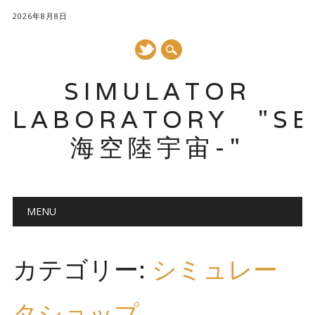
2026年8月8日
SIMULATOR
LABORATORY "SE
海空陸宇宙-"
メインメニュー
コ
MENU
ン
テ
ン
カテゴリー:
シミュレー
ツ
へ
ス
タショップ
キ