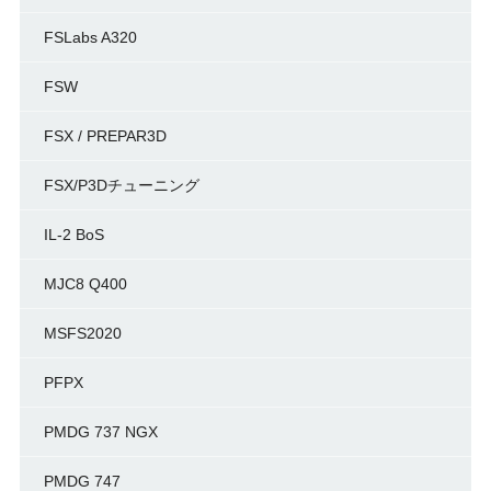
FSLabs A320
FSW
FSX / PREPAR3D
FSX/P3Dチューニング
IL-2 BoS
MJC8 Q400
MSFS2020
PFPX
PMDG 737 NGX
PMDG 747