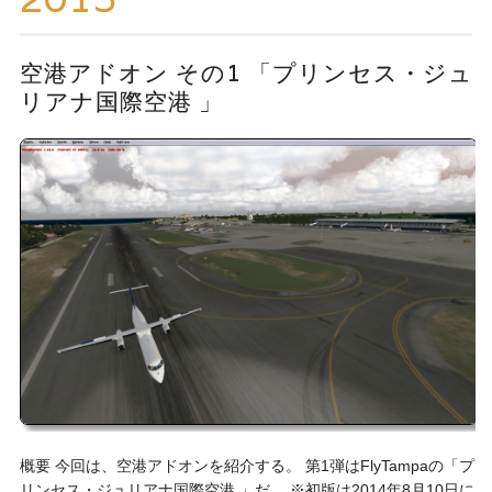
ッ
プ
空港アドオン その1 「プリンセス・ジュ
リアナ国際空港 」
概要 今回は、空港アドオンを紹介する。 第1弾はFlyTampaの「プ
リンセス・ジュリアナ国際空港 」だ。 ※初版は2014年8月10日に