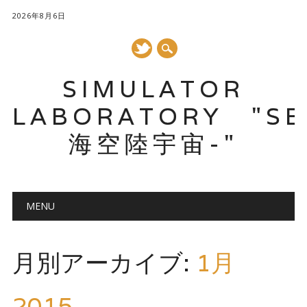
2026年8月6日
SIMULATOR
LABORATORY "SE
海空陸宇宙-"
メインメニュー
コ
MENU
ン
テ
ン
月別アーカイブ:
1月
ツ
へ
ス
2015
キ