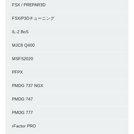
FSX / PREPAR3D
FSX/P3Dチューニング
IL-2 BoS
MJC8 Q400
MSFS2020
PFPX
PMDG 737 NGX
PMDG 747
PMDG 777
rFactor PRO