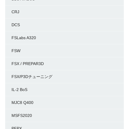
CRJ
DCS
FSLabs A320
FSW
FSX / PREPAR3D
FSX/P3Dチューニング
IL-2 BoS
MJC8 Q400
MSFS2020
PFPX