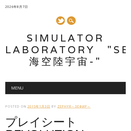
2026年8月7日
SIMULATOR
LABORATORY "SE
海空陸宇宙-"
メインメニュー
コ
MENU
ン
テ
ン
POSTED ON
2015年1月3日
BY
ZEPHYR～ЗЕФИР～
ツ
プレイシート
へ
ス
キ