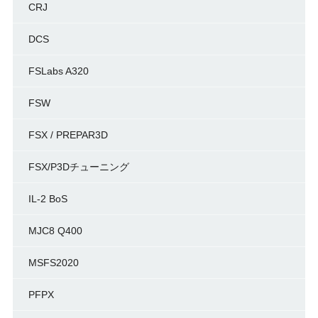
CRJ
DCS
FSLabs A320
FSW
FSX / PREPAR3D
FSX/P3Dチューニング
IL-2 BoS
MJC8 Q400
MSFS2020
PFPX