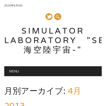
2026年8月6日
SIMULATOR
LABORATORY "SE
海空陸宇宙-"
メインメニュー
コ
MENU
ン
テ
ン
月別アーカイブ:
4月
ツ
へ
ス
2013
キ