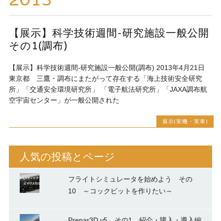
ッ
プ
【展示】科学技術週間-研究施設一般公開
その1(調布)
【展示】科学技術週間-研究施設一般公開(調布) 2013年4月21日
東京都 三鷹・調布にまたがって存在する「海上技術安全研究
所」「交通安全環境研究所」 「電子航法研究所」「JAXA調布航
空宇宙センター」が一般公開された
展示(実機・実車)
人気の投稿とページ
フライトシミュレータを始めよう その
10 ～コックピットを作りたい～
Prepar3D v5 その1 紹介・購入・導入編