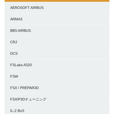
AEROSOFT AIRBUS
ARMA3
BBS AIRBUS
CRJ
DCS
FSLabs A320
FSW
FSX / PREPAR3D
FSX/P3Dチューニング
IL-2 BoS