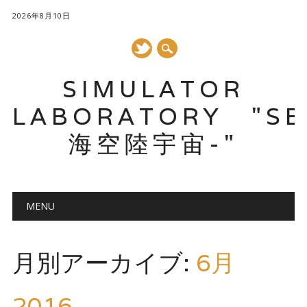
2026年8月10日
SIMULATOR
LABORATORY "SE
海空陸宇宙-"
メインメニュー
コ
MENU
ン
テ
ン
月別アーカイブ:
6月
ツ
へ
ス
2016
キ