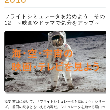
ッ
プ
フライトシミュレータを始めよう その
12 ～映画やドラマで気分をアップ～
概要 前回に続いて、「フライトシミュレータを始めよう」シリー
ズ。 前回の続きともいえる内容だ。シミュレータを始める理由の