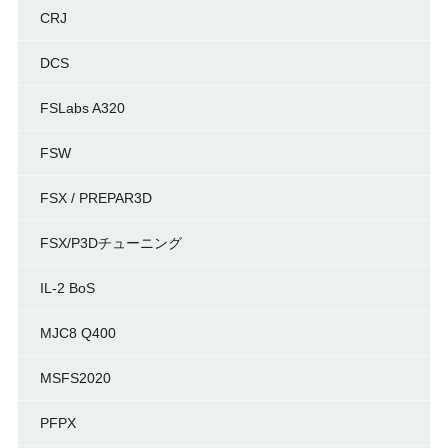
CRJ
DCS
FSLabs A320
FSW
FSX / PREPAR3D
FSX/P3Dチューニング
IL-2 BoS
MJC8 Q400
MSFS2020
PFPX