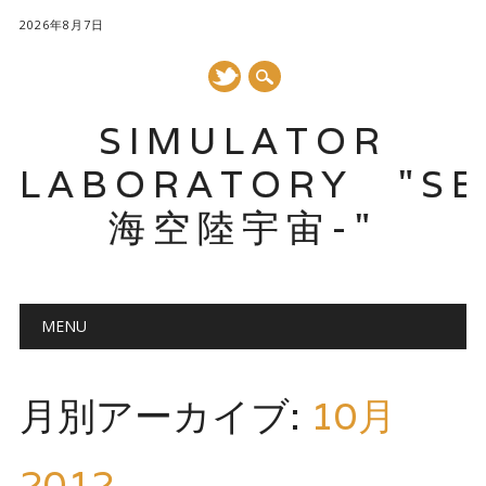
2026年8月7日
SIMULATOR
LABORATORY "SE
海空陸宇宙-"
メインメニュー
コ
MENU
ン
テ
ン
月別アーカイブ:
10月
ツ
へ
ス
2012
キ