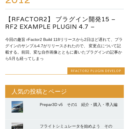
ッ
プ
【RFACTOR2】 プラグイン開発15 –
RF2 EXAMPLE PLUGIN 4.7 –
今回の趣旨 rFactor2 Build 118リリースから2日ほど遅れて、プラ
グインのサンプル4.7がリリースされたので、 変更点について記
載する。前回、変な自作画像とともに書いたプラグインの記事か
ら5月も経ってしまっ
RFACTOR2 PLUGIN DEVELOP
人気の投稿とページ
Prepar3D v5 その1 紹介・購入・導入編
フライトシミュレータを始めよう その