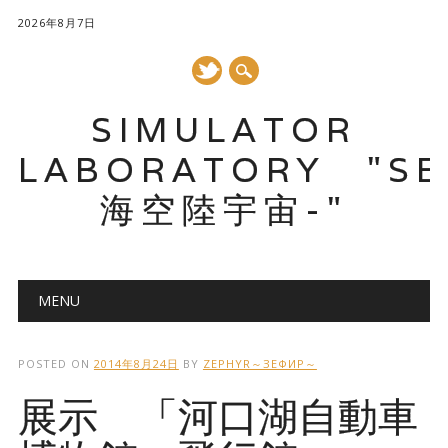
2026年8月7日
SIMULATOR
LABORATORY "SE
海空陸宇宙-"
メインメニュー
コ
MENU
ン
テ
ン
POSTED ON
2014年8月24日
BY
ZEPHYR～ЗЕФИР～
ツ
展示 「河口湖自動車
へ
ス
キ