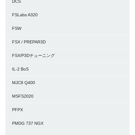
DCS
FSLabs A320
FSW
FSX / PREPAR3D
FSX/P3Dチューニング
IL-2 BoS
MJC8 Q400
MSFS2020
PFPX
PMDG 737 NGX