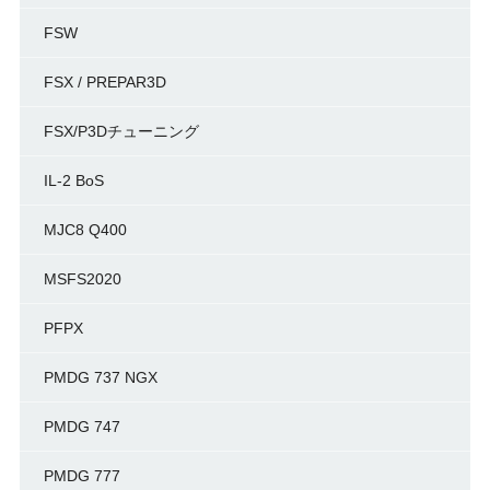
FSW
FSX / PREPAR3D
FSX/P3Dチューニング
IL-2 BoS
MJC8 Q400
MSFS2020
PFPX
PMDG 737 NGX
PMDG 747
PMDG 777