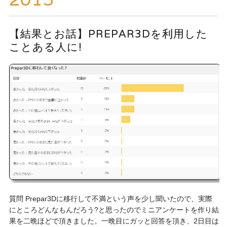
ッ
プ
【結果とお話】PREPAR3Dを利用した
ことある人に!
質問 Prepar3Dに移行して不満という声を少し聞いたので、実際
にところどんなもんだろう?と思ったのでミニアンケートを作り結
果を二晩ほどで頂きました。一晩目にガッと回答を頂き、2日目は