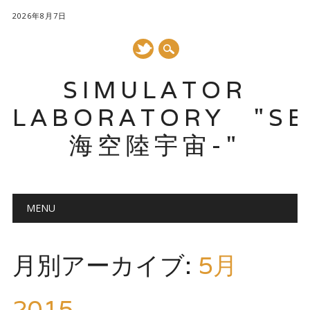
2026年8月7日
SIMULATOR
LABORATORY "SE
海空陸宇宙-"
メインメニュー
コ
MENU
ン
テ
ン
月別アーカイブ:
5月
ツ
へ
ス
2015
キ