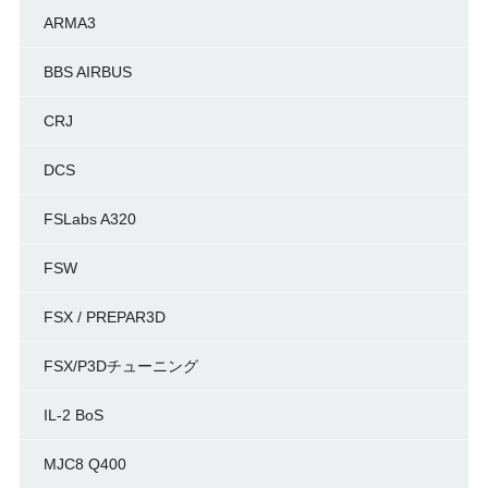
ARMA3
BBS AIRBUS
CRJ
DCS
FSLabs A320
FSW
FSX / PREPAR3D
FSX/P3Dチューニング
IL-2 BoS
MJC8 Q400