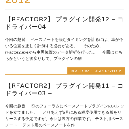
ッ
プ
【RFACTOR2】 プラグイン開発12 – コ
ドライバー04 –
今回の趣旨 ペースノートを読むタイミングを計るには、車が今
いる位置を正しく計測する必要がある。 そのため、
rFactor2.exeから車両位置のデータ解析を行った。 今回はどち
らかというと後戻りして、プラグインの解
RFACTOR2 PLUGIN DEVELOP
【RFACTOR2】 プラグイン開発11 – コ
ドライバー03 –
今回の趣旨 ISIのフォーラムにペースノートプラグインのスレッ
ドを立てました。 とりあえず5月にある程度使用できる版をリ
リースする予定ですが、今回は裏方の作業です。 テスト用ペース
ノート テスト用のペースノートを作