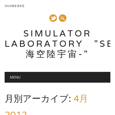
2026年8月8日
SIMULATOR
LABORATORY "SE
海空陸宇宙-"
メインメニュー
コ
MENU
ン
テ
ン
月別アーカイブ:
4月
ツ
へ
ス
2012
キ