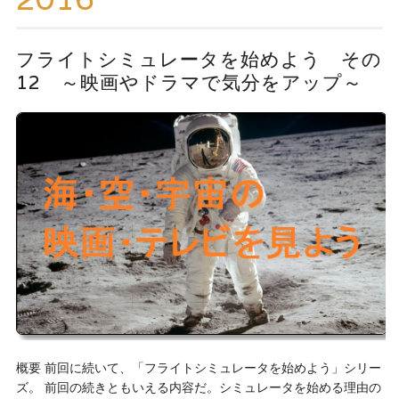
ッ
プ
フライトシミュレータを始めよう その
12 ～映画やドラマで気分をアップ～
概要 前回に続いて、「フライトシミュレータを始めよう」シリー
ズ。 前回の続きともいえる内容だ。シミュレータを始める理由の