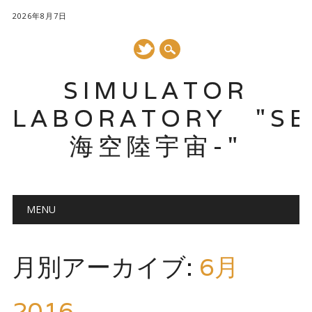
2026年8月7日
SIMULATOR
LABORATORY "SE
海空陸宇宙-"
メインメニュー
コ
MENU
ン
テ
ン
月別アーカイブ:
6月
ツ
へ
ス
2016
キ