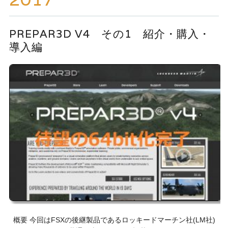
ッ
プ
PREPAR3D V4 その1 紹介・購入・
導入編
概要 今回はFSXの後継製品であるロッキードマーチン社(LM社)