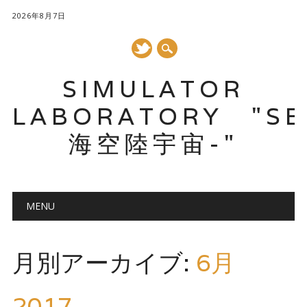
2026年8月7日
SIMULATOR
LABORATORY "SE
海空陸宇宙-"
メインメニュー
コ
MENU
ン
テ
ン
月別アーカイブ:
6月
ツ
へ
ス
2017
キ