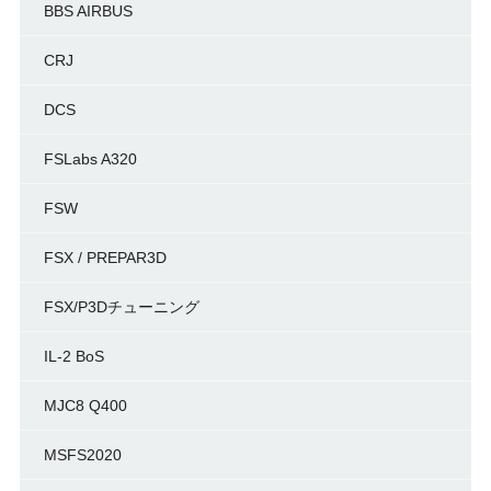
BBS AIRBUS
CRJ
DCS
FSLabs A320
FSW
FSX / PREPAR3D
FSX/P3Dチューニング
IL-2 BoS
MJC8 Q400
MSFS2020