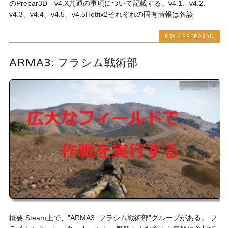
のPrepar3D v4.X共通の事項について記載する。v4.1、v4.2、
v4.3、v4.4、v4.5、v4.5Hotfix2それぞれの固有情報は各該
FSX / PREPAR3D
ARMA3: フラシム戦術部
概要 Steam上で、”ARMA3: フラシム戦術部”グループがある。 フ