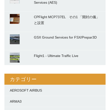
Services (AES)
CPFlight MCP737EL その1 「開封の儀」
と設置
GSX Ground Services for FSX/Prepar3D
Flight1 - Ultimate Traffic Live
カテゴリー
AEROSOFT AIRBUS
ARMA3