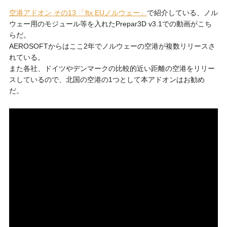
空港アドオン その13 「ftx EUノルウェー」
で紹介している、ノル
ウェー用のモジュール等を入れたPrepar3D v3.1での動画がこち
らだ。
AEROSOFTからはここ2年でノルウェーの空港が複数リリースさ
れている。
また各社、ドイツやデンマークの比較的近い距離の空港をリリー
スしているので、北国の空港の1つとして本アドオンはお勧め
だ。