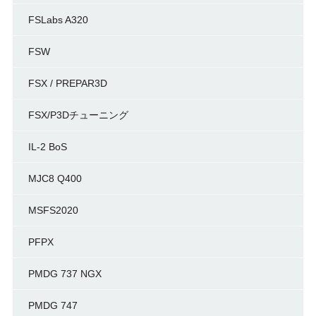
FSLabs A320
FSW
FSX / PREPAR3D
FSX/P3Dチューニング
IL-2 BoS
MJC8 Q400
MSFS2020
PFPX
PMDG 737 NGX
PMDG 747