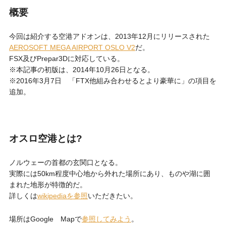
概要
今回は紹介する空港アドオンは、2013年12月にリリースされた
AEROSOFT MEGA AIRPORT OSLO V2
だ。
FSX及びPrepar3Dに対応している。
※本記事の初版は、2014年10月26日となる。
※2016年3月7日 「FTX他組み合わせるとより豪華に」の項目を
追加。
オスロ空港とは?
ノルウェーの首都の玄関口となる。
実際には50km程度中心地から外れた場所にあり、ものや湖に囲
まれた地形が特徴的だ。
詳しくは
wikipediaを参照
いただきたい。
場所はGoogle Mapで
参照してみよう
。