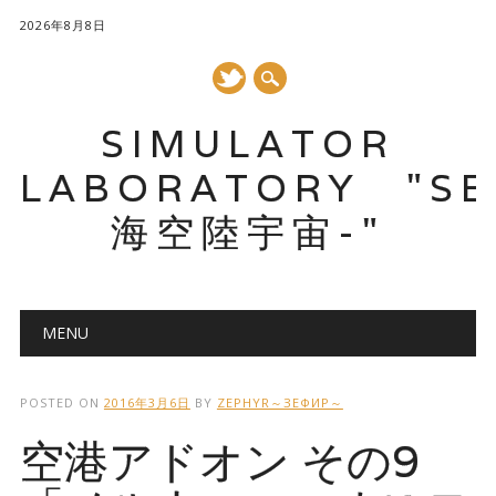
2026年8月8日
SIMULATOR
LABORATORY "SE
海空陸宇宙-"
メインメニュー
コ
MENU
ン
テ
ン
POSTED ON
2016年3月6日
BY
ZEPHYR～ЗЕФИР～
ツ
空港アドオン その9
へ
ス
キ