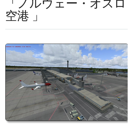
「ノルウェー・オスロ
ッ
空港 」
プ