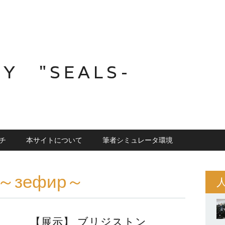
Y "SEALS-
ルチ
本サイトについて
筆者シミュレータ環境
～зефир～
【展示】 ブリジストン