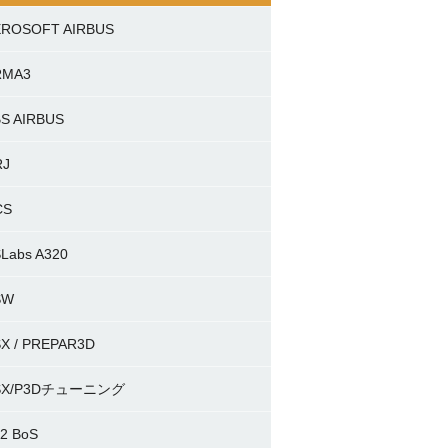
EROSOFT AIRBUS
RMA3
S AIRBUS
RJ
CS
Labs A320
SW
X / PREPAR3D
SX/P3Dチューニング
-2 BoS