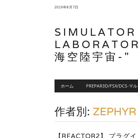
2026年8月7日
SIMULATOR
LABORATOR
海空陸宇宙-"
メインメニュー
コ
ホーム
PREPAR3D/FSX/DCS-マ
ン
テ
ン
作者別:
ZEPHYR
ツ
へ
ス
キ
【RFACTOR2】 プラグイ
ッ