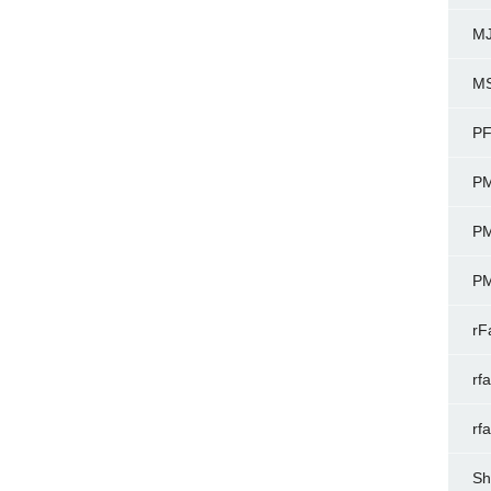
MJ
M
P
P
P
P
rF
rf
rf
Sh