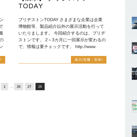
TODAY
ン
ブリヂストンTODAY さまざまな企業は企業
で
博物館等、製品紹介以外の展示活動を行って
概
いたりまします。 今回紹介するのは、ブリヂ
の
ストンです。 2～3カ月に一回展示が変わるの
ン
で、情報は要チェックです。 http://www.
P
展示(実機・実車)
1
…
26
27
28