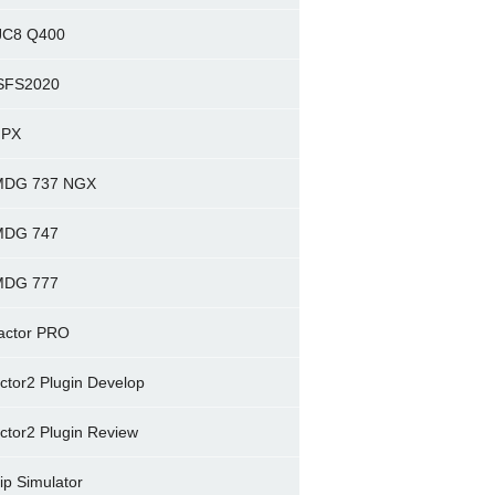
C8 Q400
SFS2020
FPX
MDG 737 NGX
MDG 747
MDG 777
actor PRO
actor2 Plugin Develop
actor2 Plugin Review
ip Simulator