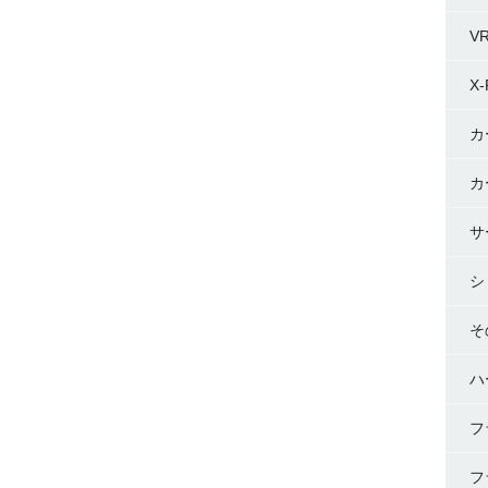
V
X-
カ
カ
サ
シ
そ
ハ
フ
フ