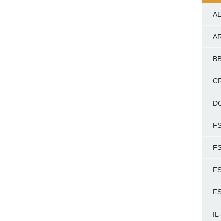
A
A
BB
C
D
FS
F
FS
F
IL